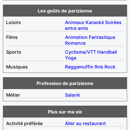
Les goûts de parizienne
Loisirs
Animaux
Karaoké
Soirées
entre amis
Films
Animation
Fantastique
Romance
Sports
Cyclisme/VTT
Handball
Yoga
Musiques
Raggamuffin
Rnb
Rock
Profession de parizienne
Métier
Salarié
Plus sur ma vie
Activité préférée
Aller au restaurant