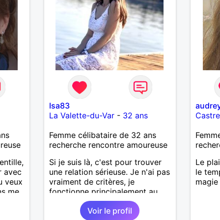
Isa83
audrey
La Valette-du-Var
-
32 ans
Castre
ans
Femme célibataire de 32 ans
Femme 
ureuse
recherche rencontre amoureuse
recher
ntille,
Si je suis là, c'est pour trouver
Le pla
r avec
une relation sérieuse. Je n'ai pas
le tem
tu veux
vraiment de critères, je
magie 
ens me
fonctionne principalement au
feeling. J'ai pas mal les
Voir le profil
randonnées, la musique et les