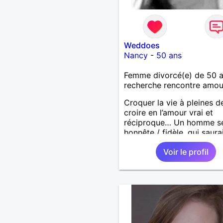
Weddoes
Nancy
-
50 ans
Femme divorcé(e) de 50 
recherche rencontre amo
Croquer la vie à pleines d
croire en l’amour vrai et
réciproque… Un homme sé
honnête / fidèle, qui saura
faire rire à nouveau, est le
Voir le profil
venu !