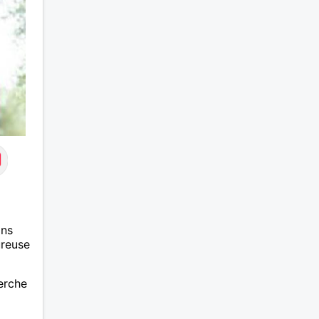
ans
ureuse
herche