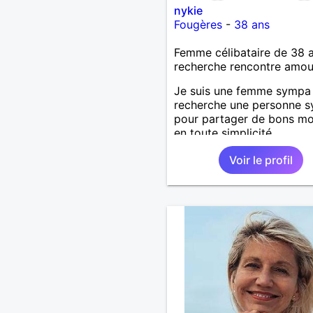
nykie
Fougères
-
38 ans
Femme célibataire de 38 
recherche rencontre amo
Je suis une femme sympa
recherche une personne 
pour partager de bons m
en toute simplicité.
Voir le profil