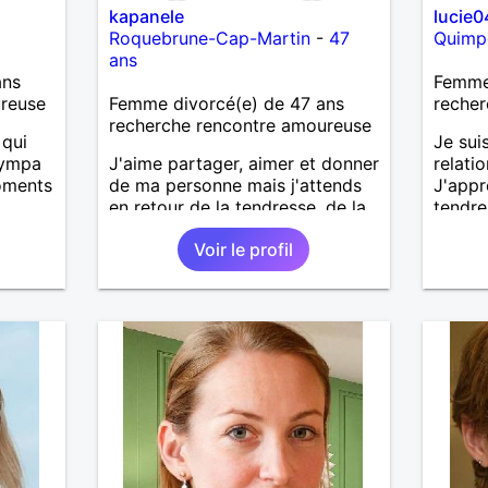
kapanele
lucie0
Roquebrune-Cap-Martin
-
47
Quimp
ans
ans
Femme 
ureuse
Femme divorcé(e) de 47 ans
recher
recherche rencontre amoureuse
 qui
Je sui
sympa
J'aime partager, aimer et donner
relati
oments
de ma personne mais j'attends
J'appr
en retour de la tendresse, de la
tendre
douceur et de l'amour. Suis je
dynam
Voir le profil
trop exigeante?