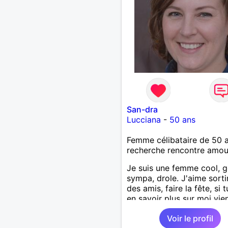
San-dra
Lucciana
-
50 ans
Femme célibataire de 50 
recherche rencontre amo
Je suis une femme cool, ge
sympa, drole. J'aime sorti
des amis, faire la fête, si 
en savoir plus sur moi vi
parler!
Voir le profil