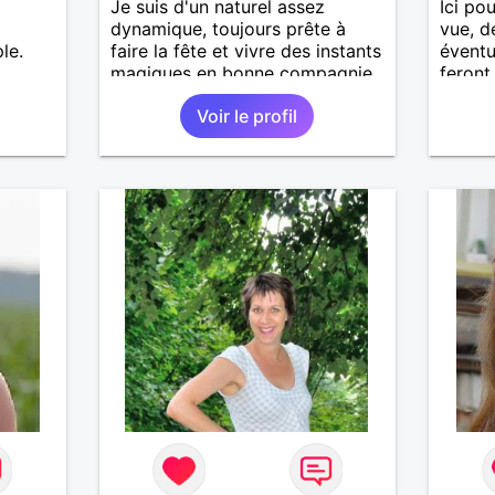
Je suis d'un naturel assez
Ici po
dynamique, toujours prête à
vue, d
le.
faire la fête et vivre des instants
éventu
magiques en bonne compagnie,
feront 
ciné, resto, bar-pub, ou une
Voir le profil
bonne soirée en duo.