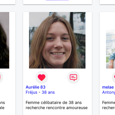
voyages.
Aurélie 83
melae
Fréjus
-
38 ans
Anton
ans
Femme célibataire de 38 ans
Femme
ale
recherche rencontre amoureuse
recher