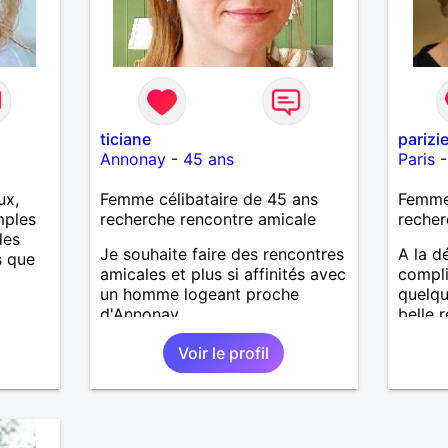
ticiane
parizi
Annonay
-
45 ans
Paris
ux,
Femme célibataire de 45 ans
Femme 
mples
recherche rencontre amicale
recher
des
Je souhaite faire des rencontres
A la d
s que
amicales et plus si affinités avec
compli
un homme logeant proche
quelqu
d'Annonay.
belle 
Voir le profil