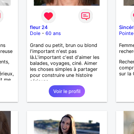
fleur 24
Sincér
Dole
-
60 ans
Pointe
ans
Grand ou petit, brun ou blond
Femme 
ureuse
l'important n'est pas
recher
là.L'important c'est d'aimer les
ents,
Reche
balades, voyages, ciné. Aimer
compré
les choses simples à partager
rieux,
sur la
pour construire une histoire
it me
sérieuse.
 bien
Voir le profil