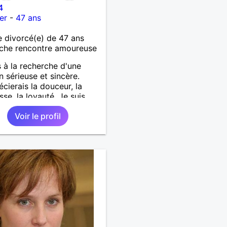
4
er
-
47 ans
divorcé(e) de 47 ans
che rencontre amoureuse
s à la recherche d'une
on sérieuse et sincère.
écierais la douceur, la
sse, la loyauté. Je suis
ique.
Voir le profil