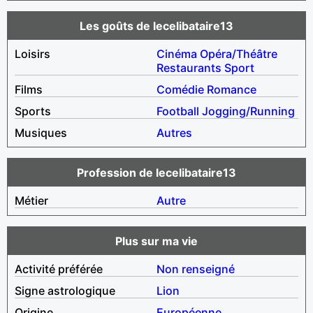
Les goûts de lecelibataire13
Loisirs
Cinéma
Opéra/Théâtre
Restaurants
Sport
Films
Comédie
Romance
Sports
Football
Jogging/Running
Musiques
Autres
Profession de lecelibataire13
Métier
Autre
Plus sur ma vie
Activité préférée
Non renseigné
Signe astrologique
Lion
Origine
Européenne