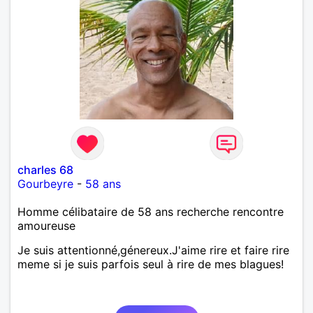
charles 68
Gourbeyre
-
58 ans
Homme célibataire de 58 ans recherche rencontre
amoureuse
Je suis attentionné,génereux.J'aime rire et faire rire
meme si je suis parfois seul à rire de mes blagues!