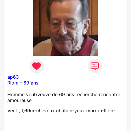
ap63
Riom
-
69 ans
Homme veuf/veuve de 69 ans recherche rencontre
amoureuse
Veuf , 1,69m-cheveux châtain-yeux marron-llion-