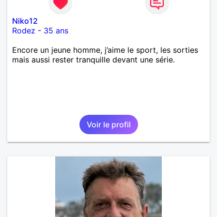
Niko12
Rodez
-
35 ans
Encore un jeune homme, j’aime le sport, les sorties
mais aussi rester tranquille devant une série.
Voir le profil