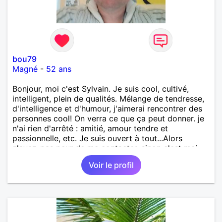
bou79
Magné
-
52 ans
Bonjour, moi c'est Sylvain. Je suis cool, cultivé,
intelligent, plein de qualités. Mélange de tendresse,
d'intelligence et d'humour, j'aimerai rencontrer des
personnes cool! On verra ce que ça peut donner. je
n'ai rien d'arrêté : amitié, amour tendre et
passionnelle, etc. Je suis ouvert à tout...Alors
n'ayez-pas peur de me contacter, sinon c'est moi
qui le ferais!!!!!!!!!!!!! Ou peut-être pas! je suis
Voir le profil
100000000000 vrai.