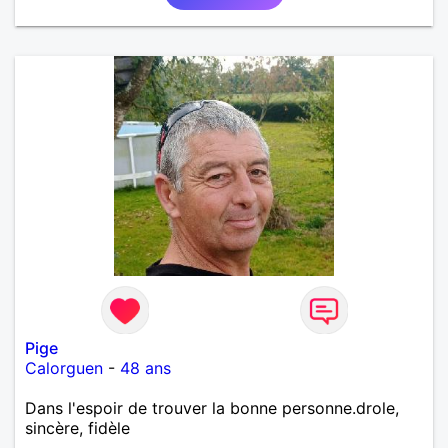
Pige
Calorguen
-
48 ans
Dans l'espoir de trouver la bonne personne.drole,
sincère, fidèle