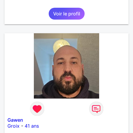
Voir le profil
Gawen
Groix
-
41 ans