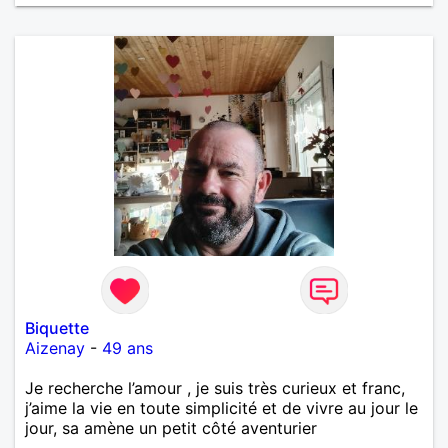
Biquette
Aizenay
-
49 ans
Je recherche l’amour , je suis très curieux et franc,
j’aime la vie en toute simplicité et de vivre au jour le
jour, sa amène un petit côté aventurier