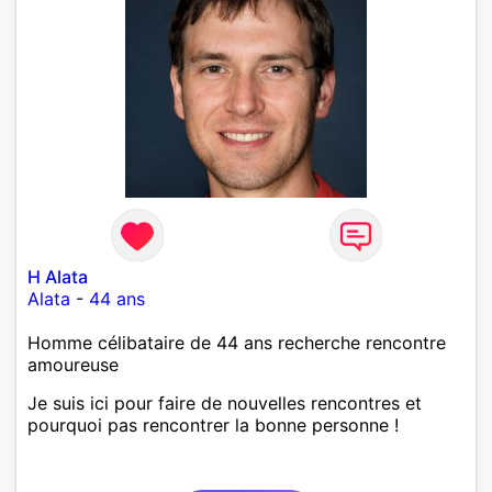
H Alata
Alata
-
44 ans
Homme célibataire de 44 ans recherche rencontre
amoureuse
Je suis ici pour faire de nouvelles rencontres et
pourquoi pas rencontrer la bonne personne !