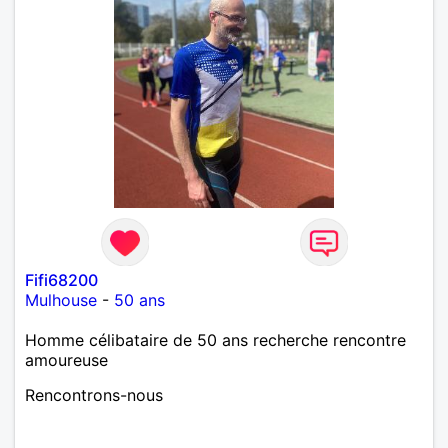
Fifi68200
Mulhouse
-
50 ans
Homme célibataire de 50 ans recherche rencontre
amoureuse
Rencontrons-nous