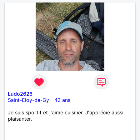
Ludo2626
Saint-Eloy-de-Gy
-
42 ans
Je suis sportif et j'aime cuisiner. J'apprécie aussi
plaisanter.