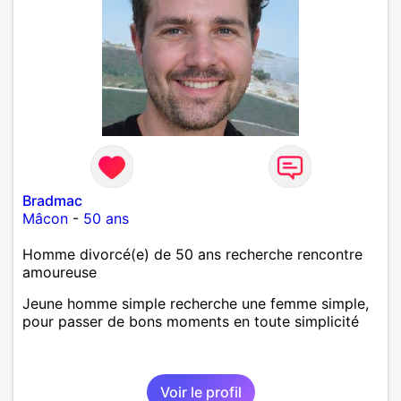
Bradmac
Mâcon
-
50 ans
Homme divorcé(e) de 50 ans recherche rencontre
amoureuse
Jeune homme simple recherche une femme simple,
pour passer de bons moments en toute simplicité
Voir le profil