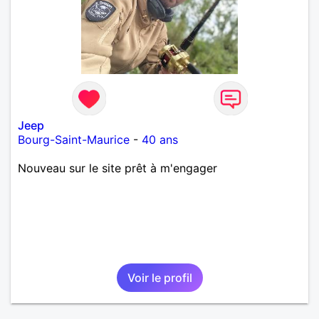
Jeep
Bourg-Saint-Maurice
-
40 ans
Nouveau sur le site prêt à m'engager
Voir le profil