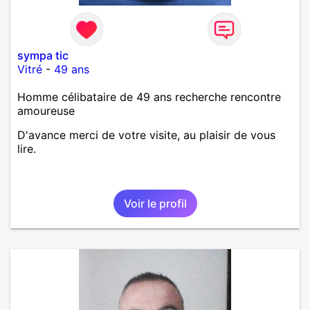
sympa tic
Vitré
-
49 ans
Homme célibataire de 49 ans recherche rencontre
amoureuse
D'avance merci de votre visite, au plaisir de vous
lire.
Voir le profil