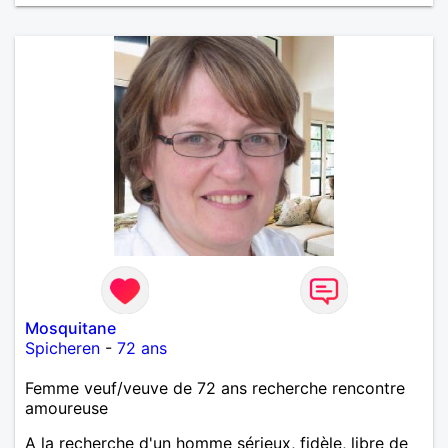
Mosquitane
Spicheren
-
72 ans
Femme veuf/veuve de 72 ans recherche rencontre
amoureuse
A la recherche d'un homme sérieux, fidèle, libre de