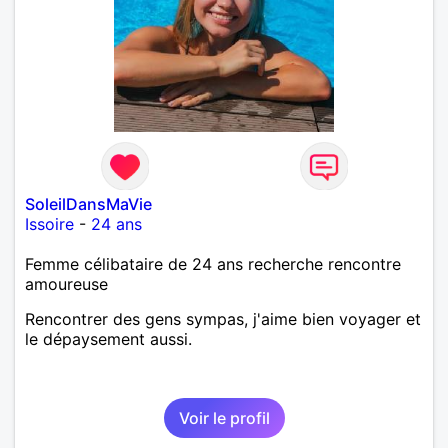
SoleilDansMaVie
Issoire
-
24 ans
Femme célibataire de 24 ans recherche rencontre
amoureuse
Rencontrer des gens sympas, j'aime bien voyager et
le dépaysement aussi.
Voir le profil