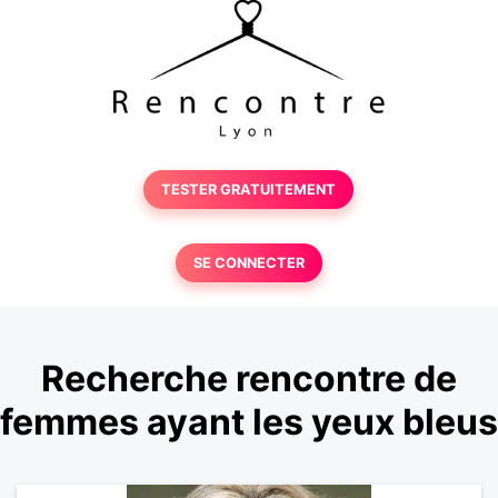
TESTER GRATUITEMENT
SE CONNECTER
Recherche rencontre de
femmes ayant les yeux bleus