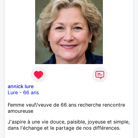
annick lure
Lure
-
66 ans
Femme veuf/veuve de 66 ans recherche rencontre
amoureuse
J'aspire à une vie douce, paisible, joyeuse et simple,
dans l'échange et le partage de nos différences.