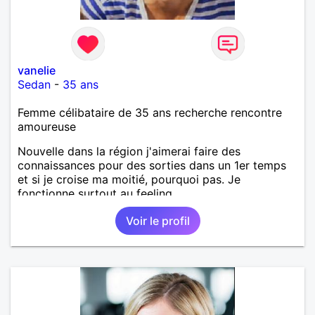
vanelie
Sedan
-
35 ans
Femme célibataire de 35 ans recherche rencontre
amoureuse
Nouvelle dans la région j'aimerai faire des
connaissances pour des sorties dans un 1er temps
et si je croise ma moitié, pourquoi pas. Je
fonctionne surtout au feeling
Voir le profil