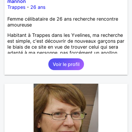
mannon
Trappes
-
26 ans
Femme célibataire de 26 ans recherche rencontre
amoureuse
Habitant à Trappes dans les Yvelines, ma recherche
est simple, c'est découvrir de nouveaux garçons par
le biais de ce site en vue de trouver celui qui sera
adapté à ma personne, pas forcément un apollon
non plus.
Voir le profil