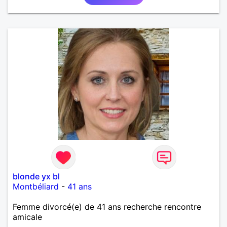
blonde yx bl
Montbéliard
-
41 ans
Femme divorcé(e) de 41 ans recherche rencontre
amicale