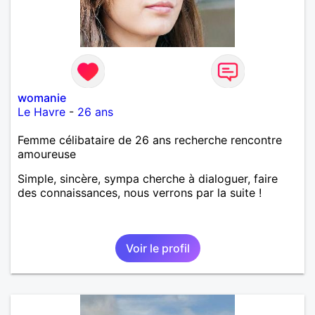
womanie
Le Havre
-
26 ans
Femme célibataire de 26 ans recherche rencontre
amoureuse
Simple, sincère, sympa cherche à dialoguer, faire
des connaissances, nous verrons par la suite !
Voir le profil