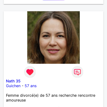
Nath 35
Guichen
-
57 ans
Femme divorcé(e) de 57 ans recherche rencontre
amoureuse