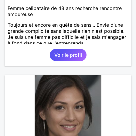
Femme célibataire de 48 ans recherche rencontre
amoureuse
Toujours et encore en quête de sens... Envie d'une
grande complicité sans laquelle rien n'est possible.
Je suis une femme pas difficile et je sais m'engager
à fond dans ce que j'entreprends.
Voir le profil