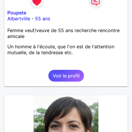
Poupete
Albertville
-
55 ans
Femme veuf/veuve de 55 ans recherche rencontre
amicale
Un homme à l'écoute, que l'on est de l'attention
mutuelle, de la tendresse etc.
Voir le profil