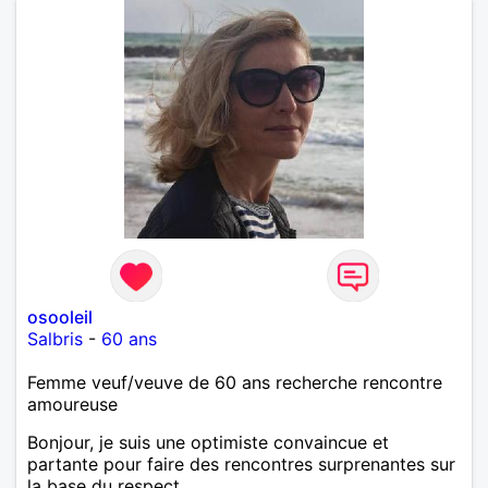
osooleil
Salbris
-
60 ans
Femme veuf/veuve de 60 ans recherche rencontre
amoureuse
Bonjour, je suis une optimiste convaincue et
partante pour faire des rencontres surprenantes sur
la base du respect.