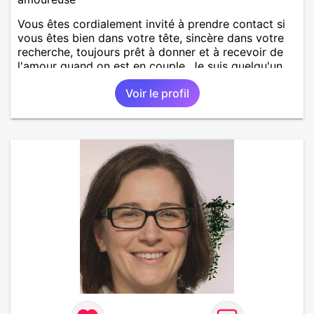
Vous êtes cordialement invité à prendre contact si
vous êtes bien dans votre tête, sincère dans votre
recherche, toujours prêt à donner et à recevoir de
l'amour quand on est en couple. Je suis quelqu'un
de très sociable qui aime faire le bien autour d'elle.
Voir le profil