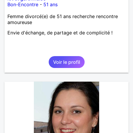
Bon-Encontre
-
51 ans
Femme divorcé(e) de 51 ans recherche rencontre
amoureuse
Envie d'échange, de partage et de complicité !
Voir le profil