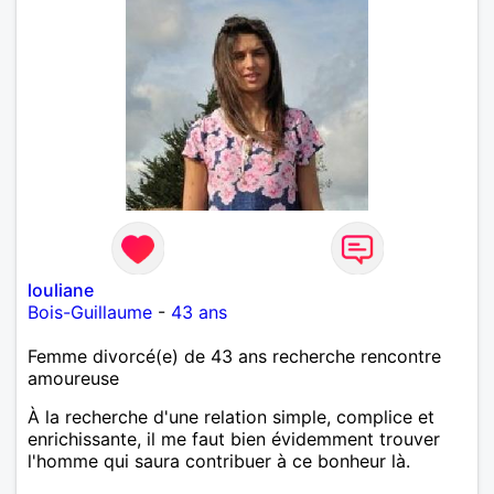
louliane
Bois-Guillaume
-
43 ans
Femme divorcé(e) de 43 ans recherche rencontre
amoureuse
À la recherche d'une relation simple, complice et
enrichissante, il me faut bien évidemment trouver
l'homme qui saura contribuer à ce bonheur là.