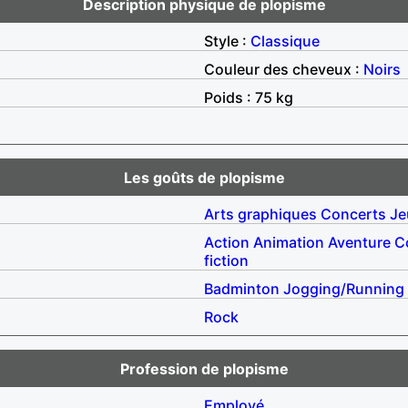
Description physique de plopisme
Style :
Classique
Couleur des cheveux :
Noirs
Poids : 75 kg
Les goûts de plopisme
Arts graphiques
Concerts
Je
Action
Animation
Aventure
C
fiction
Badminton
Jogging/Running
Rock
Profession de plopisme
Employé