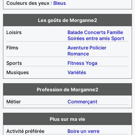
Couleurs des yeux :
Bleus
Les goûts de Morganne2
Loisirs
Balade
Concerts
Famille
Soirées entre amis
Sport
Films
Aventure
Policier
Romance
Sports
Fitness
Yoga
Musiques
Variétés
Profession de Morganne2
Métier
Commerçant
Plus sur ma vie
Activité préférée
Boire un verre