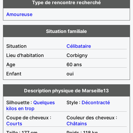
Type de rencontre recherché
Amoureuse
Situation familiale
Situation
Célibataire
Lieu d'habitation
Corbigny
Age
60 ans
Enfant
oui
Description physique de Marseille13
Silhouette :
Quelques
Style :
Décontracté
kilos en trop
Coupe de cheveux :
Couleur des cheveux :
Courts
Châtains
Taille : 177 cm
Poids : 118 kg