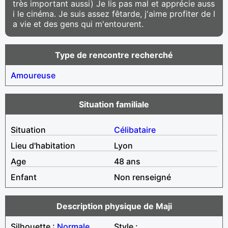
très important aussi) Je lis pas mal et apprécie auss
i le cinéma. Je suis assez fêtarde, j'aime profiter de l
a vie et des gens qui m'entourent.
Type de rencontre recherché
Amoureuse
Situation familiale
Situation
Célibataire
Lieu d'habitation
Lyon
Age
48 ans
Enfant
Non renseigné
Description physique de Maji
Silhouette :
Normale
Style :