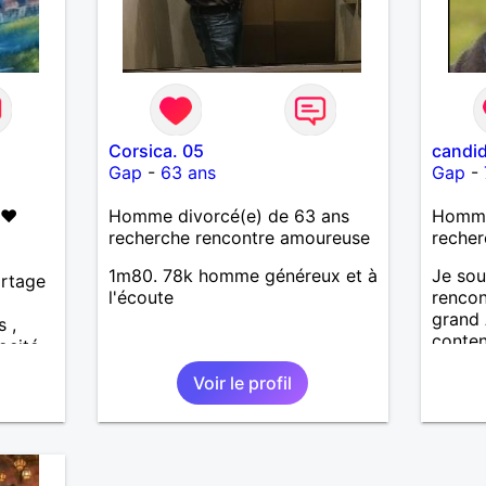
le
ur.
ou
our
es.
ère
Corsica. 05
candi
ta
Gap
-
63 ans
Gap
-
 ❤️
Homme divorcé(e) de 63 ans
Homme
ent
recherche rencontre amoureuse
recher
 , sa
tel ou
1m80. 78k homme généreux et à
Je sou
artage
 un
l'écoute
rencon
ir, l
grand 
s ,
et ,
conten
ocité
mour c
quelqu
Voir le profil
pas là
Le
e ce
ent et
 dire