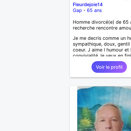
Fleurdejoie14
Gap
-
65 ans
Homme divorcé(e) de 65 
recherche rencontre amo
Je me decris comme un 
sympathique, doux, gentil
coeur. J aime l humour et 
convivialité.Je veux en fin
la solitude qui me ronge 
Voir le profil
coeu qui le viivent et ceux
regardent. Aimer c est do
Aimer c est Pardonner, Ai
est partager Aimer c est
comprendre Partager ainsi
veux une relation basé su
sur l Amour vrai sur la fide
la complicité.La beauté
physique est bien mais cel
coeur est encore plus agr
L Amour est un mystère