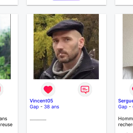
Vincent05
Sergu
Gap
-
38 ans
Gap
-
ans
..............
Homme 
ureuse
recher