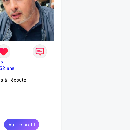
13
52 ans
 à l écoute
Voir le profil