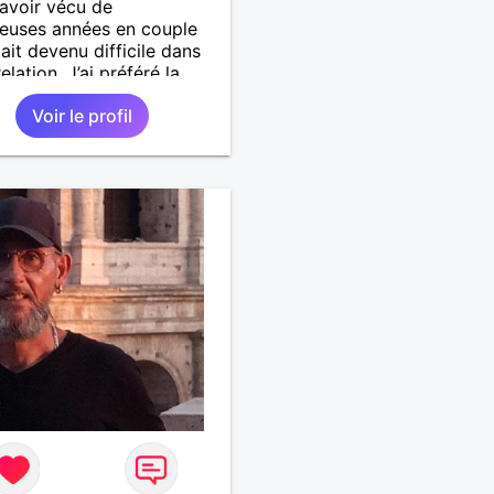
avoir vécu de
euses années en couple
tait devenu difficile dans
elation. J’ai préféré la
. Aujourd’hui la solitude
Voir le profil
t de plus en plus difficile
e… j’aimerai trouver une
gne digne de ce mot,
ivre autrement. J’ai besoin
tager tellement de
s, de sentiments, de
 simples, sans me
e la tête …