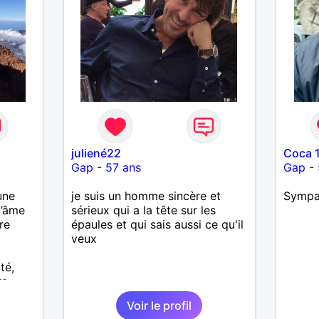
juliené22
Coca 
Gap
-
57 ans
Gap
-
une
je suis un homme sincère et
Sympas
l’âme
sérieux qui a la tête sur les
re
épaules et qui sais aussi ce qu'il
veux
té,
re
 pied
Voir le profil