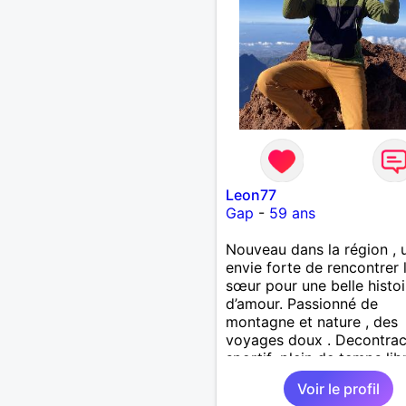
Leon77
Gap
-
59 ans
Nouveau dans la région , 
envie forte de rencontrer 
sœur pour une belle histoi
d’amour. Passionné de
montagne et nature , des
voyages doux . Decontrac
sportif ,plein de temps lib
pour découvrir en vélo , à
Voir le profil