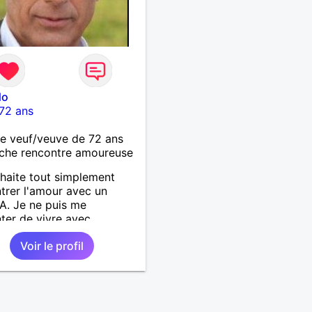
do
72 ans
 veuf/veuve de 72 ans
che rencontre amoureuse
haite tout simplement
trer l'amour avec un
A. Je ne puis me
ter de vivre avec
'un si celui ci(amour)n'est
Voir le profil
 au quotidien.