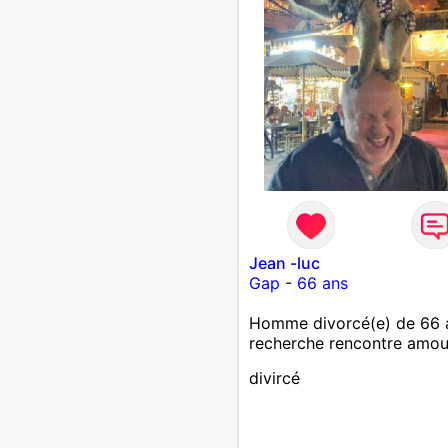
Jean -luc
Gap
-
66 ans
Homme divorcé(e) de 66 
recherche rencontre amo
divircé