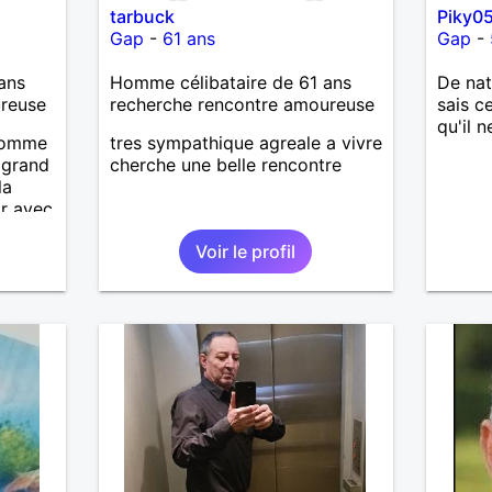
tarbuck
Piky0
Gap
-
61 ans
Gap
-
ans
Homme célibataire de 61 ans
De nat
ureuse
recherche rencontre amoureuse
sais c
qu'il n
homme
tres sympathique agreale a vivre
 grand
cherche une belle rencontre
la
ir avec
mon
Voir le profil
 qui le
nner
mer c
 sr. Je
rtout
lité et
le du
eable.