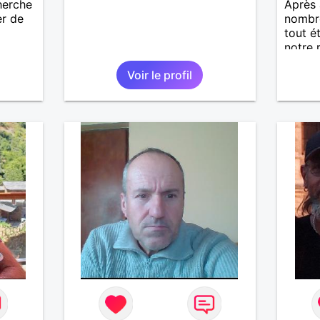
herche
Après 
er de
nombr
tout é
notre r
quitter
Voir le profil
devien
à vivr
compa
pour v
de par
pensée
choses
prendr